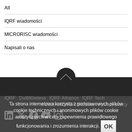
All
IQRF wiadomości
MICRORISC wiadomości
Napisali o nas
IQRF
|
DoItWireless
|
IQRF Alliance
|
IQRF Tech
Ta strona internetowa korzysta z podstawowych plików
© 2026 MICRORISC s.r.o.
Privacy policy
cookie technicznych i anonimowych plików cookie
analitycznych w celu zapewnienia prawidłowego
OK
funkcjonowania i zrozumienia interakcji.