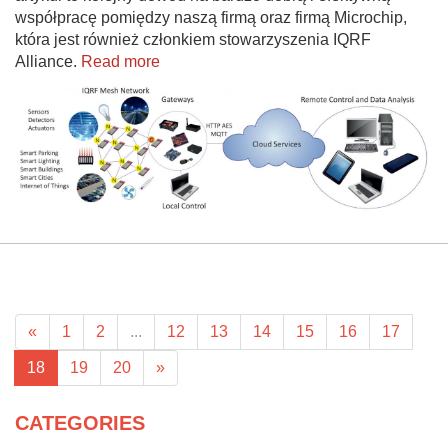
współpracę pomiędzy naszą firmą oraz firmą Microchip,
która jest również członkiem stowarzyszenia IQRF
Alliance.
Read more
«
1
2
...
12
13
14
15
16
17
18
19
20
»
CATEGORIES