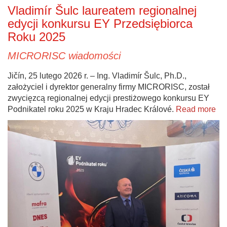
Vladimír Šulc laureatem regionalnej
edycji konkursu EY Przedsiębiorca
Roku 2025
MICRORISC wiadomości
Jičín, 25 lutego 2026 r. – Ing. Vladimír Šulc, Ph.D.,
założyciel i dyrektor generalny firmy MICRORISC, został
zwycięzcą regionalnej edycji prestiżowego konkursu EY
Podnikatel roku 2025 w Kraju Hradec Králové.
Read more