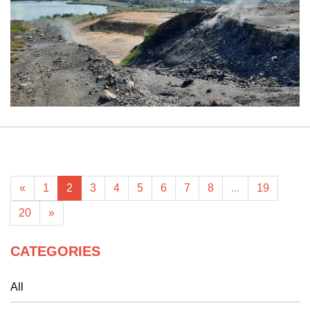
«
1
2
3
4
5
6
7
8
...
19
20
»
CATEGORIES
All