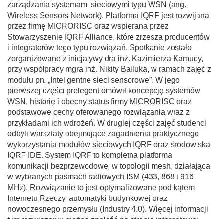
zarządzania systemami sieciowymi typu WSN (ang.
Wireless Sensors Network). Platforma IQRF jest rozwijana
przez firmę MICRORISC oraz wspierana przez
Stowarzyszenie IQRF Alliance, które zrzesza producentów
i integratorów tego typu rozwiązań. Spotkanie zostało
zorganizowane z inicjatywy dra inż. Kazimierza Kamudy,
przy współpracy mgra inż. Nikity Bailuka, w ramach zajęć z
modułu pn. „Inteligentne sieci sensorowe”. W jego
pierwszej części prelegent omówił koncepcję systemów
WSN, historię i obecny status firmy MICRORISC oraz
podstawowe cechy oferowanego rozwiązania wraz z
przykładami ich wdrożeń. W drugiej części zajęć studenci
odbyli warsztaty obejmujące zagadnienia praktycznego
wykorzystania modułów sieciowych IQRF oraz środowiska
IQRF IDE. System IQRF to kompletna platforma
komunikacji bezprzewodowej w topologii mesh, działająca
w wybranych pasmach radiowych ISM (433, 868 i 916
MHz). Rozwiązanie to jest optymalizowane pod kątem
Internetu Rzeczy, automatyki budynkowej oraz
nowoczesnego przemysłu (Industry 4.0). Więcej informacji