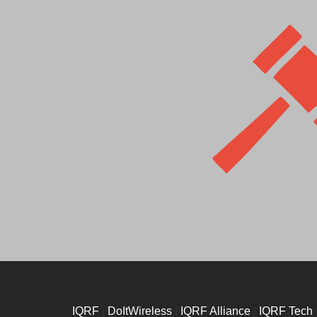
IQRF
|
DoItWireless
|
IQRF Alliance
|
IQRF Tech