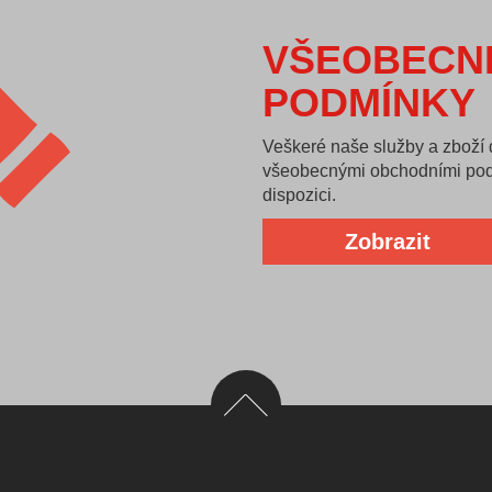
VŠEOBECN
PODMÍNKY
Veškeré naše služby a zboží
všeobecnými obchodními pod
dispozici.
Zobrazit