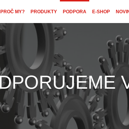
PROČ MY?
PRODUKTY
PODPORA
E-SHOP
NOVI
DPORUJEME 