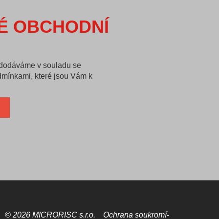
É OBCHODNÍ
 dodáváme v souladu se
mínkami, které jsou Vám k
© 2026 MICRORISC s.r.o.
Ochrana soukromí­