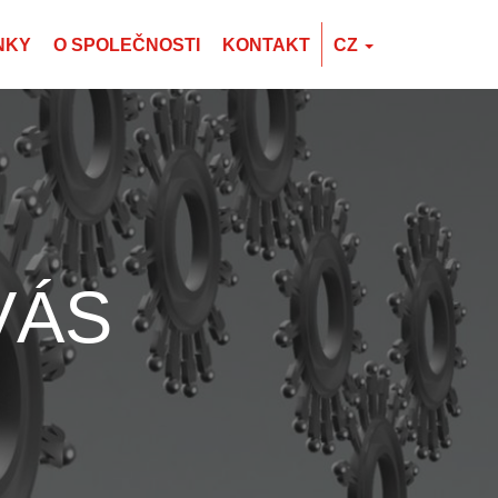
NKY
O SPOLEČNOSTI
KONTAKT
CZ
EN
CZ
PL
VÁS