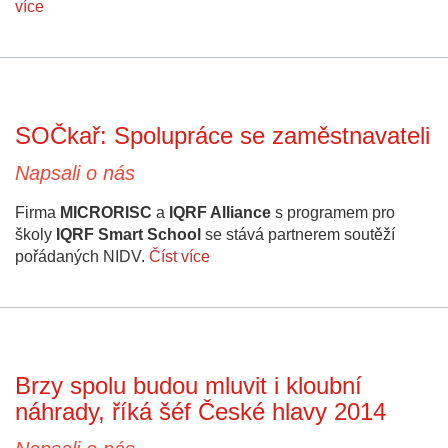
více
SOČkař: Spolupráce se zaměstnavateli
Napsali o nás
Firma
MICRORISC
a
IQRF Alliance
s programem pro
školy
IQRF Smart School
se stává partnerem soutěží
pořádaných NIDV.
Číst více
Brzy spolu budou mluvit i kloubní
náhrady, říká šéf České hlavy 2014