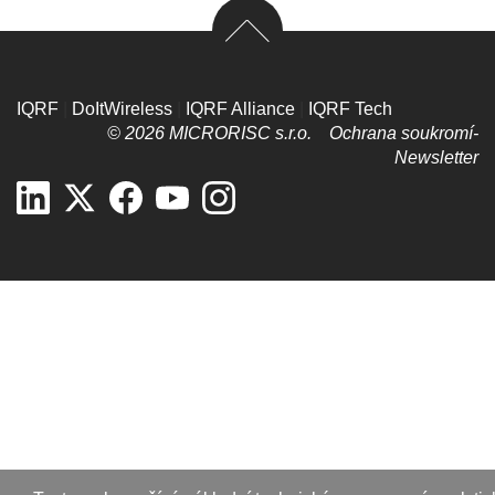
IQRF
|
DoItWireless
|
IQRF Alliance
|
IQRF Tech
© 2026 MICRORISC s.r.o.
Ochrana soukromí­
Newsletter