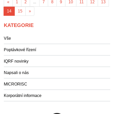
«
1
2
...
7
8
9
10
11
12
13
14
15
»
KATEGORIE
Vše
Poptávkové řízení
IQRF novinky
Napsali o nás
MICRORISC
Korporátní informace