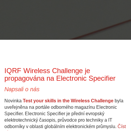
IQRF Wireless Challenge je
propagována na Electronic Specifier
Napsali o nás
Novinka
Test your skills in the Wireless Challenge
byla
uveřejněna na portále odborného magazínu Electronic
Specifier. Electronic Specifier je přední evropský
elektrotechnický časopis, průvodce pro techniky a IT
odborníky v oblasti globálním elektronickém průmyslu.
Číst