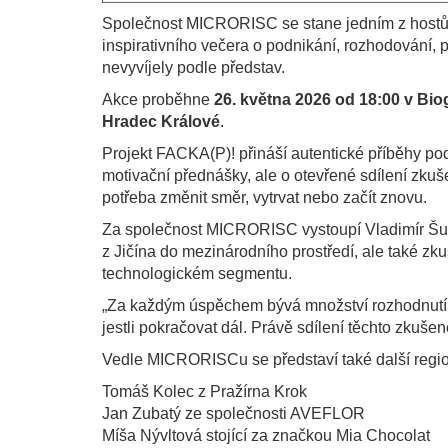
Společnost MICRORISC se stane jedním z hostů 
inspirativního večera o podnikání, rozhodování,
nevyvíjely podle představ.
Akce proběhne
26. května 2026 od 18:00 v Bio
Hradec Králové
.
Projekt FACKA(P)! přináší autentické příběhy pod
motivační přednášky, ale o otevřené sdílení zkuše
potřeba změnit směr, vytrvat nebo začít znovu.
Za společnost MICRORISC vystoupí Vladimír Šulc,
z Jičína do mezinárodního prostředí, ale také z
technologickém segmentu.
„Za každým úspěchem bývá množství rozhodnutí, 
jestli pokračovat dál. Právě sdílení těchto zkuše
Vedle MICRORISCu se představí také další region
Tomáš Kolec z Pražírna Krok
Jan Zubatý ze společnosti AVEFLOR
Míša Nývltová stojící za značkou Mia Chocolat