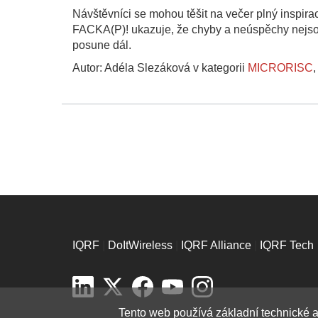
Návštěvníci se mohou těšit na večer plný inspirac
FACKA(P)! ukazuje, že chyby a neúspěchy nejsou
posune dál.
Autor: Adéla Slezáková v kategorii
MICRORISC
IQRF
|
DoItWireless
|
IQRF Alliance
|
IQRF Tech
Tento web používá základní technické a