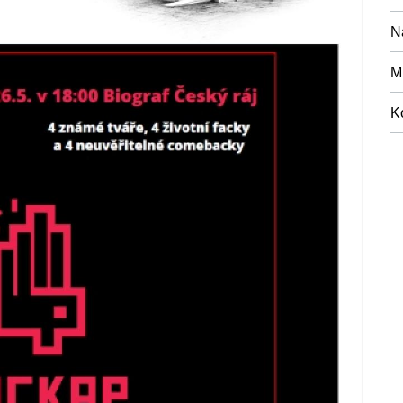
N
M
K