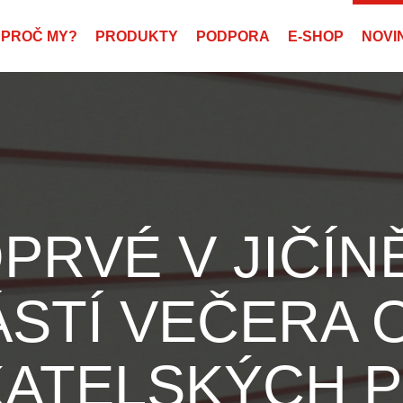
PROČ MY?
PRODUKTY
PODPORA
E-SHOP
NOVI
OPRVÉ V JIČÍN
STÍ VEČERA
KATELSKÝCH P