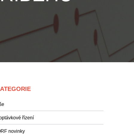
ATEGORIE
še
optávkové řízení
QRF novinky