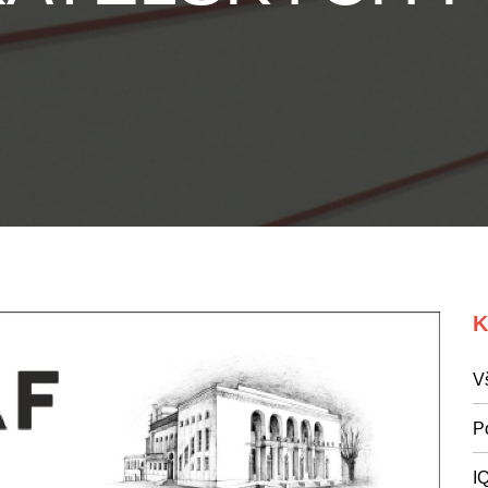
K
V
P
I