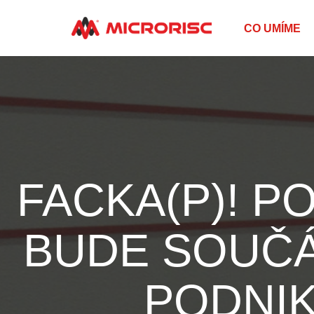
CO UMÍME
FACKA(P)! P
BUDE SOUČÁ
PODNI