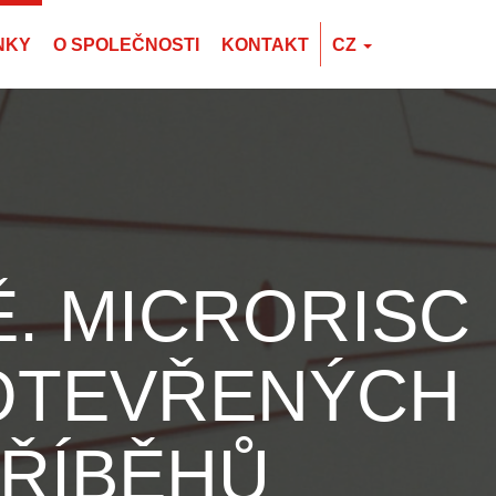
NKY
O SPOLEČNOSTI
KONTAKT
CZ
EN
CZ
PL
Ě. MICRORISC
 OTEVŘENÝCH
ŘÍBĚHŮ