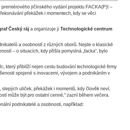
premiérového jičínského vydání projektu FACKA(P)! –
 překonávání překážek i momentech, kdy se věci
graf Český ráj
a organizuje ji
Technologické centrum
nikatelů a osobností z různých oborů. Nejde o klasické
ností – o situacích, kdy přišla pomyslná „facka“, bylo
 který přiblíží nejen cestu budování technologické firmy
kušenosti spojené s inovacemi, vývojem a podnikáním v
slepých uliček, překážek i momentů, kdy člověk neví,
ností může být pro ostatní cenné,“ zazní během večera.
ální podnikatelé a osobnosti, například: