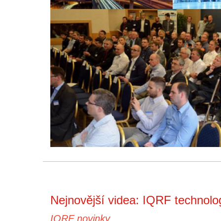
Nejnovější videa: IQRF technolo
IQRF novinky