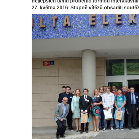
nejlepších týmů proběhlo formou interaktivní
27. května 2016. Stupně vítězů obsadili sout