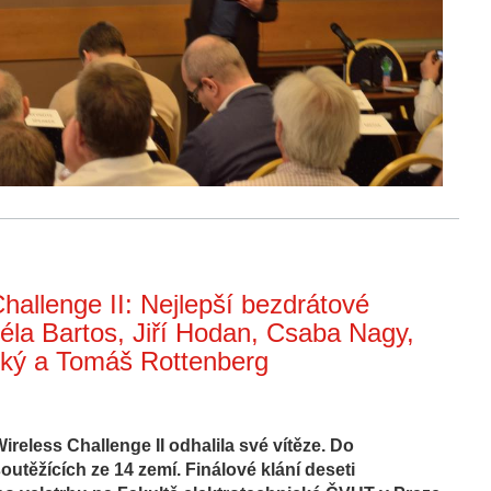
hallenge II: Nejlepší bezdrátové
éla Bartos, Jiří Hodan, Csaba Nagy,
ský a Tomáš Rottenberg
reless Challenge II odhalila své vítěze. Do
outěžících ze 14 zemí.
Finálové klání deseti