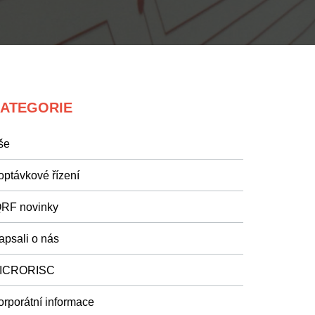
ATEGORIE
še
optávkové řízení
QRF novinky
apsali o nás
ICRORISC
orporátní informace