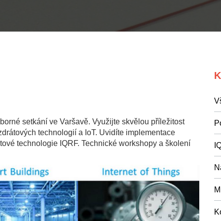
K
V
orné setkání ve Varšavě. Využijte skvělou příležitost
P
ezdrátových technologií a IoT. Uvidíte implementace
rátové technologie IQRF. Technické workshopy a školení
I
N
M
K