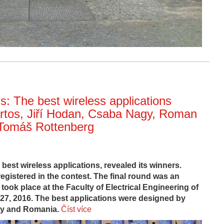
s: The best wireless applications
rtos, Jiří Hodan, Csaba Nagy, Roman
 Tomáš Rottenberg
 best wireless applications, revealed its winners.
egistered in the contest. The final round was an
It took place at the Faculty of Electrical Engineering of
27, 2016. The best applications were designed by
ry and Romania.
Číst více