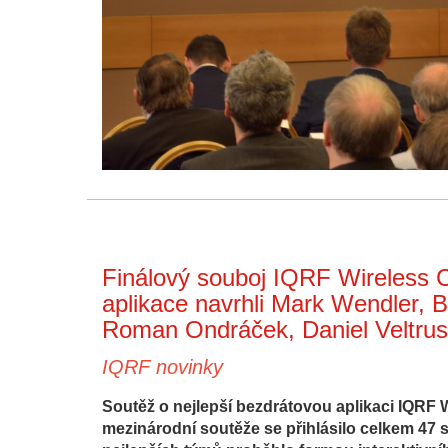
Finálový souboj IQRF Wireless C
aplikace navrhli Mark Wendler, B
Roman Ondráček, Daniel Veltru
IQRF novinky
Soutěž o nejlepší bezdrátovou aplikaci IQRF Wi
mezinárodní soutěže se přihlásilo celkem 47 s