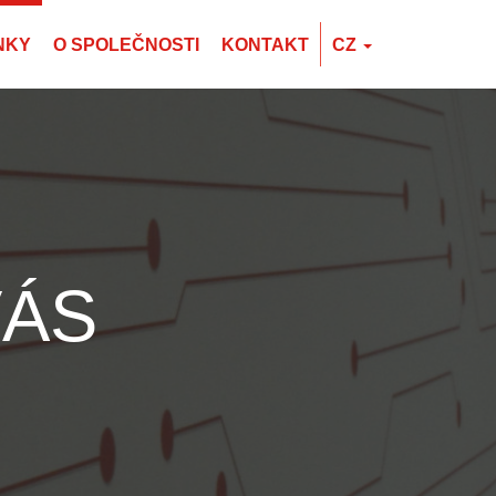
NKY
O SPOLEČNOSTI
KONTAKT
CZ
EN
CZ
PL
VÁS