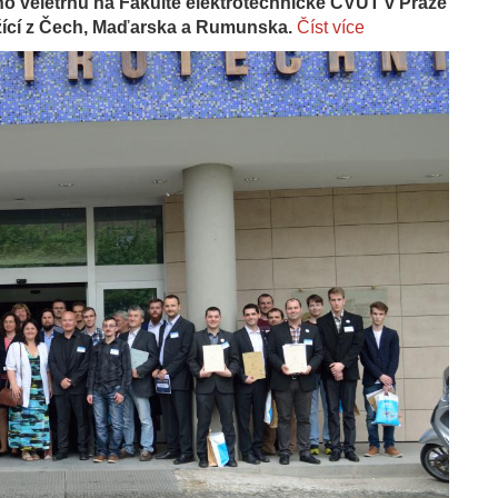
ho veletrhu na Fakultě elektrotechnické ČVUT v Praze
ěžící z Čech, Maďarska a Rumunska.
Číst více