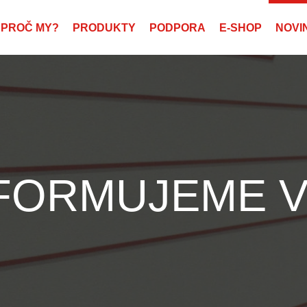
PROČ MY?
PRODUKTY
PODPORA
E-SHOP
NOVI
FORMUJEME 