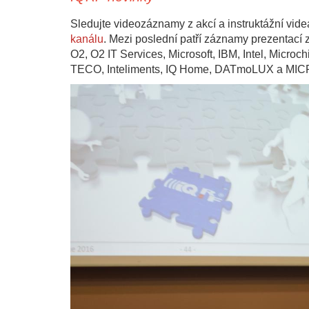
Sledujte videozáznamy z akcí a instruktážní vi
kanálu
. Mezi poslední patří záznamy prezentací 
O2, O2 IT Services, Microsoft, IBM, Intel, Micro
TECO, Inteliments, IQ Home, DATmoLUX a MI