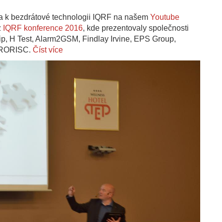
dea k bezdrátové technologii IQRF na našem
Youtube
z
IQRF konference 2016
, kde prezentovaly společnosti
chip, H Test, Alarm2GSM, Findlay Irvine, EPS Group,
CRORISC.
Číst více