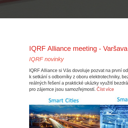
IQRF Alliance meeting - Varšava
IQRF novinky
IQRF Alliance si Vás dovoluje pozvat na první odb
k setkání s odborníky z oboru elektrotechniky, b
reálných řešení a praktické ukázky využití bezd
pro zájemce jsou samozřejmostí.
Číst více